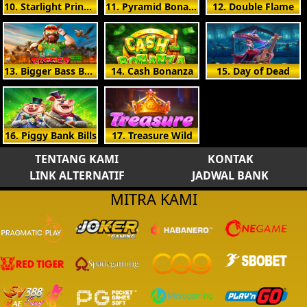
10. Starlight Princess
11. Pyramid Bonanza
12. Double Flame
13. Bigger Bass Bonanza
14. Cash Bonanza
15. Day of Dead
16. Piggy Bank Bills
17. Treasure Wild
TENTANG KAMI
KONTAK
LINK ALTERNATIF
JADWAL BANK
MITRA KAMI