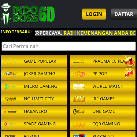
LOGIN
DAFTAR
INFO TERBARU:
ENGKAP & TERPERCAYA.
RAIH KEMENANGAN ANDA BERS
GAME POPULAR
PRAGMATIC PLAY
JOKER GAMING
PP POP
MICRO GAMING
WORLD MATCH
NO LIMIT CITY
JILI GAMES
HABANERO
ONE GAME
SPADE GAMING
CQ9 GAMING
PGSOFT
PLAY'N GO